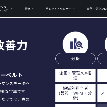
センター
研修
サミット・セミナー
事例・ダウンロ
ィング
改善力
分析
企画・管理/CX推
ローベルト
進
ーマンスデータや
領域別担当者
重要な宝庫です。
(品質・WFM・分
ス
析)
」だけでは、真の