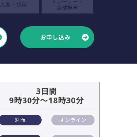
トレーナー・
人事・採用
育成担当
お申し込み
3日間
9時30分～18時30分
対面
オンライン