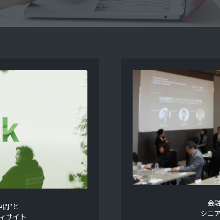
金
間"と
シニ
ィサイト