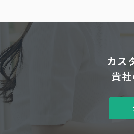
カス
貴社