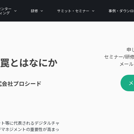
センター
研修
サミット・セミナー
事例・ダウンロ
ィング
申
セミナー/研
い罠とはなにか
メール
メ
式会社プロシード
ット等に代表されるデジタルチャ
ジマネジメントの重要性が高まっ