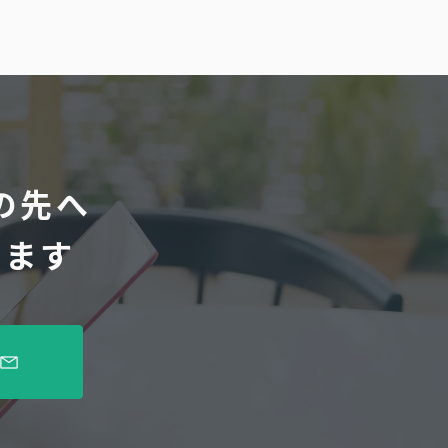
の先へ
します