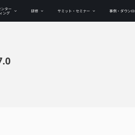
センター
研修
サミット・セミナー
事例・ダウンロ
ィング
.0