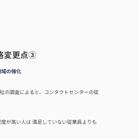
 規格変更点③
領域の強化
C社の調査によると、コンタクトセンターの従
度が高い人は 満足していない従業員よりも