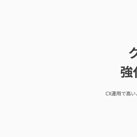
強
CX運用で高