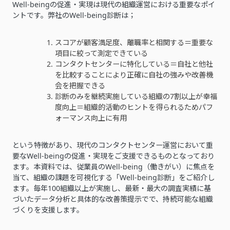
Well-beingの促進・実現は現代の組織運営における重要なポイ
ントです。弊社のWell-being診断は；
スコアが顧客満足度、離職率と相関する＝重要な
項目に絞って測定できている
コンタクトセンターに特化している＝自社と他社
を比較することにより正確に自社の強みや改善機
会を把握できる
診断のみを継続実施している組織の7割以上が幸福
度向上＝組織的活動のヒントを得られるためパフ
ォーマンス向上に有用
という特徴があり、現代のコンタクトセンター運営において重
要なWell-beingの促進・実現をご支援できるものとなっており
ます。本資料では、従業員のWell-being（働きがい）に焦点を
当て、組織の課題を可視化する「Well-being診断」をご紹介し
ます。毎年100組織以上が実施し、最新・最大の調査実績に基
づいたデータ分析と具体的な改善策提示でで、持続可能な組織
づくりを支援します。