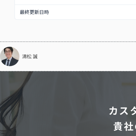
最終更新日時
清松 誠
カス
貴社