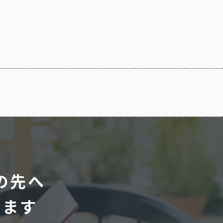
の先へ
します