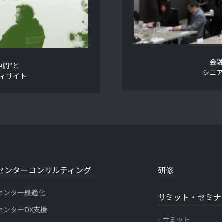
金
間"と
シニ
ィサイト
センターコンサルティング
研修
センター最適化
サミット・セミナ
センターDX支援
サミット