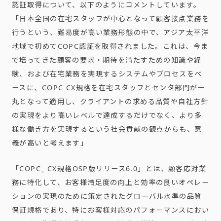
認証取得について、以下のようにコメントしています。
「日本全国の在宅スタッフが中心となって顧客接点業務を
行うという、難易度が高い業務形態の中で、アジア太平洋
地域で初めてCOPC認証を取得されました。これは、今ま
で培ってきた顧客の要求・期待を満たすための知識や経
験、および在宅業務を実現するシステムやプロセスをベ
ースに、COPC CX規格を在宅スタッフとセンタ部門が一
丸となって適用し、クライアントの求める品質や自社方針
の実現をより高いレベルで達成するだけでなく、より多
様な働き方を実現するという社会貢献の観点からも、意
義が高いと考えます」
「COPC_ CX規格OSP版リリース6.0」とは、顧客応対業
務に特化して、お客様満足度の向上と効率の良いオペレー
ションの実現のために策定されたグローバル水準の品質
保証規格であり、特にお客様対応のパフォーマンスにおい