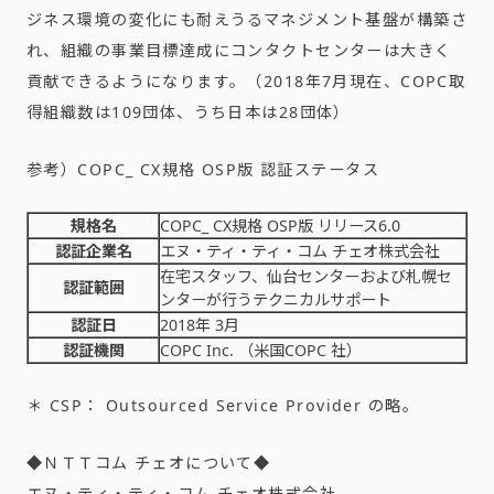
ジネス環境の変化にも耐えうるマネジメント基盤が構築さ
れ、組織の事業目標達成にコンタクトセンターは大きく
貢献できるようになります。（2018年7月現在、COPC取
得組織数は109団体、うち日本は28団体）
参考）COPC_ CX規格 OSP版 認証ステータス
規格名
COPC_ CX規格 OSP版 リリース6.0
認証企業名
エヌ・ティ・ティ・コム チェオ株式会社
在宅スタッフ、仙台センターおよび札幌セ
認証範囲
ンターが行うテクニカルサポート
認証日
2018年 3月
認証機関
COPC Inc. （米国COPC 社）
＊ CSP： Outsourced Service Provider の略。
◆ＮＴＴコム チェオについて◆
エヌ・ティ・ティ・コム チェオ株式会社