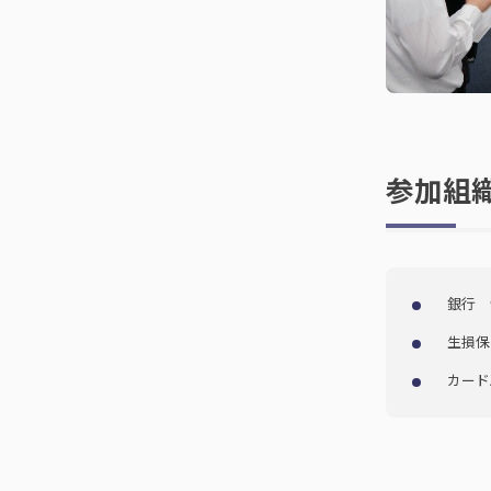
参加組
銀行 
生損保
カード