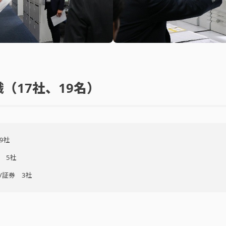
織
（17社、19名）
9社
 5社
/証券 3社