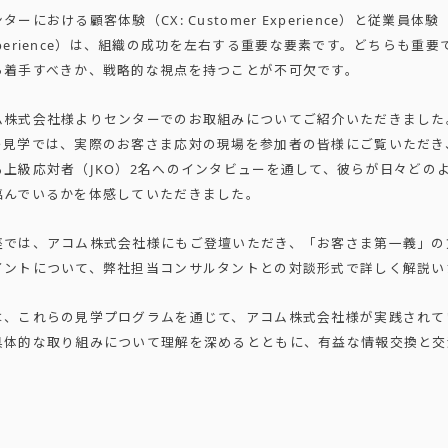
ーにおける顧客体験（CX: Customer Experience）と従業員体験（
 Experience）は、組織の成功を左右する重要な要素です。どちらも重
ら着手すべきか、戦略的な視点を持つことが不可欠です。
ム株式会社様よりセンターでのお取組みについてご紹介いただきました
ー見学では、実際のお客さま応対の現場を参加者の皆様にご覧いただき
る上級応対者（JKO）2名へのインタビューを通して、彼らが日々どの
臨んでいるかを体感していただきました。
座では、アコム株式会社様にもご登壇いただき、「お客さま第一義」の
イントについて、弊社担当コンサルタントとの対談形式で詳しく解説い
は、これらの見学プログラムを通じて、アコム株式会社様が実践されて
具体的な取り組みについて理解を深めるとともに、有益な情報交換と交
。