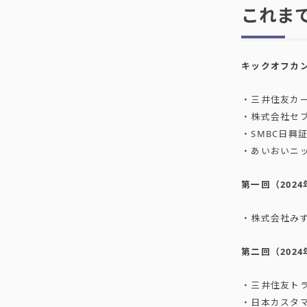
これま
キックオフカ
・三井住友カ
・株式会社セ
・SMBC日興
・あいおいニ
第一回（202
・株式会社み
第二回（202
・三井住友ト
・日本カスタ