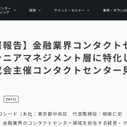
センター
研修
サミット・セミナー
事例・ダウンロ
ィング
催報告】金融業界コンタクト
シニアマネジメント層に特化
究会主催コンタクトセンター
て
INFO
ロシード（本社：東京都中央区 代表取締役：柳楽仁史
、金融業界のコンタクトセンター領域を担当する経営・