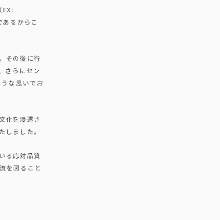
EX:
要であるからこ
。その後に行
、さらにセン
ような思いでお
文化を浸透さ
たしました。
いる応対品質
流を図ること