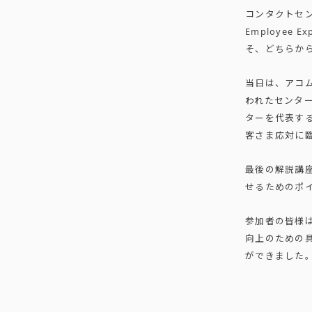
コンタクトセンタ
Employee
そ、どちらか
当日は、アコ
われたセンタ
ターを代表す
客さま応対に
最後の解説講
せるためのポ
参加者の皆様
向上のための
ができました