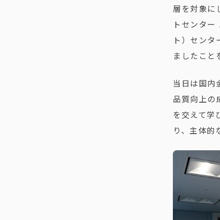
層を対象に
トセンター
ト）センタ
ましたこと
当日は国内
品質向上の
を交えて学
り、主体的