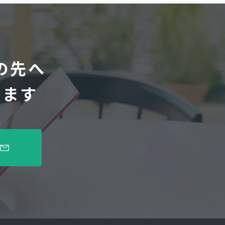
の先へ
します