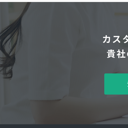
カス
貴社