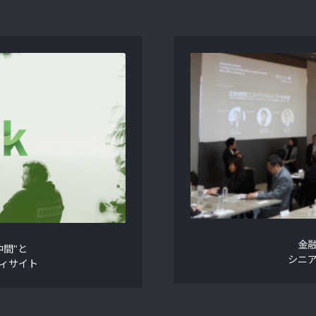
金
間"と
シニ
ィサイト