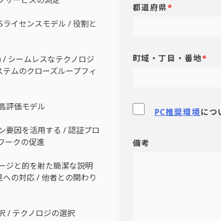
都道府県
*
CSライセンスモデル / 役割と
町域・丁目・番地
*
) / シームレスなテクノロジ
全システムのクローズループフィ
と高評価モデル
PC推奨環境
につ
ン要因を活用する / 認証プロ
ムワークの促進
備考
セージと的を射た簡潔な説明
見への対応 / 他者との関わり
択 / テクノロジの選択