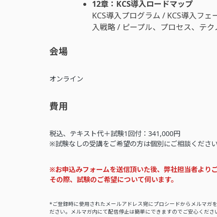
12章：KCS導入ロードマップ
KCS導入プログラム / KCS導入フェー
入戦略 / ピープル、プロセス、テク
会場
オンライン
費用
税込、テキスト代＋試験1回付：341,000円
※試験なしの受講をご希望の方は個別にご相談くださ
※お申込みフォームを送信頂いた後、弊社担当者より
その際、試験のご希望について伺います。
*ご登録時に使用されたメールアドレス宛にプロシードからメルマガ
ださい。メルマガ内にて配信停止は簡単にできますのでご安心くださ