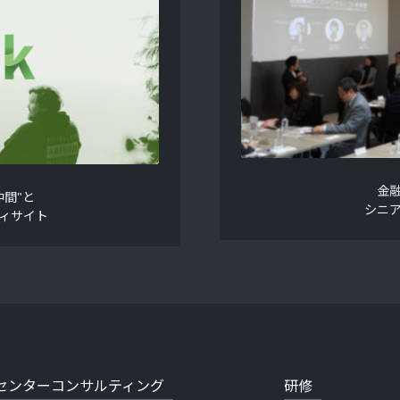
金
間"と
シニ
ィサイト
センターコンサルティング
研修