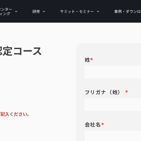
センター
研修
サミット・セミナー
事例・ダウンロ
ィング
認定コース
姓
*
フリガナ（姓）
*
ご記入ください。
会社名
*