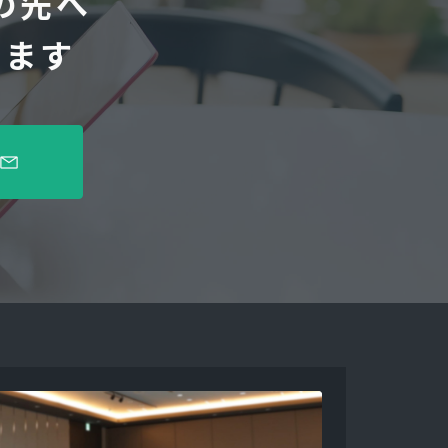
の先へ
します