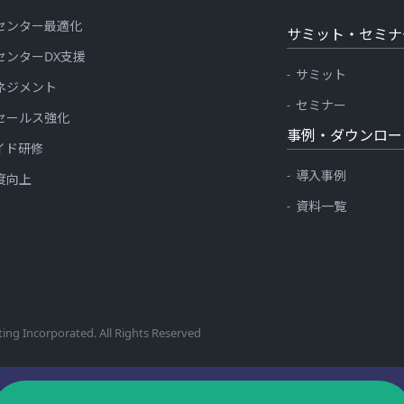
センター最適化
サミット・セミナ
センターDX支援
サミット
ネジメント
セミナー
セールス強化
事例・ダウンロー
イド研修
導入事例
度向上
資料一覧
ing Incorporated. All Rights Reserved