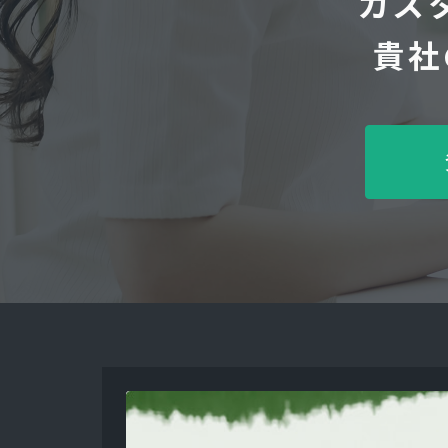
カス
貴社