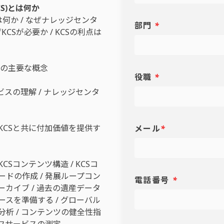
S)とは何か
は何か / なぜナレッジセンタ
部門
*
KCSが必要か / KCSの利点は
CSの主要な概念
役職
*
ビスの理解 / ナレッジセンタ
 KCSと共に付加価値を提供す
メール
*
CSコンテンツ構造 / KCSコ
ードの作成 / 発展ループコン
電話番号
*
ーカイブ / 過去の遺産データ
ースを準備する / グローバル
分析 / コンテンツの健全性指
ルフサービスの測定