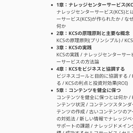
1章：ナレッジセンターサービス(KC
ナレッジセンターサービス(KCS)と
ーサービス(KCS)が作られたか / なぜ
何か
2章：KCSの原理原則と主要な概念
KCSの原理原則(プリンシプル) / K
3章：KCSの実践
KCSの実践 / ナレッジセンターサー
ーサービスの方法論
4章：KCSをビジネスと協調する
ビジネスゴールと目的に協調する /
る / KCSの利点と投資対効果(ROI)
5章：コンテンツを健全に保つ
コンテンツを健全に保つとは何か / K
ンテンツ状況 / コンテンツスタンダ
テンツの作成 / 古いコンテンツのア
の対処法 / 新しい情報でナレッジベ
サポートの課題 / ナレッジドメイン
標 / 成功するセルフサービス / セ