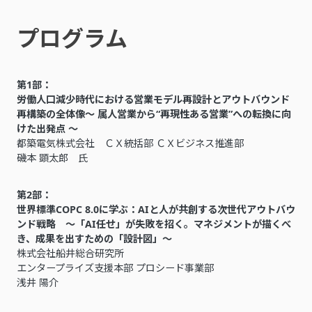
プログラム
第1部：
労働人口減少時代における営業モデル再設計とアウトバウンド
再構築の全体像～ 属人営業から“再現性ある営業”への転換に向
けた出発点 ～
都築電気株式会社 ＣＸ統括部 ＣＸビジネス推進部
磯本 顕太郎 氏
第2部：
世界標準COPC 8.0に学ぶ：AIと人が共創する次世代アウトバウ
ンド戦略
～「AI任せ」が失敗を招く。マネジメントが描くべ
き、成果を出すための「設計図」～
株式会社船井総合研究所
エンタープライズ支援本部 プロシード事業部
浅井 陽介