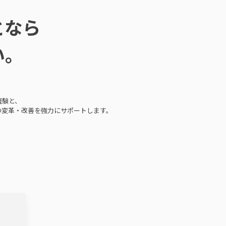
となら
い。
経験と、
の変革・改善を強力にサポートします。