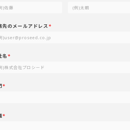
務先のメールアドレス
*
社名
*
門
*
職
*