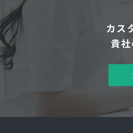
カス
貴社