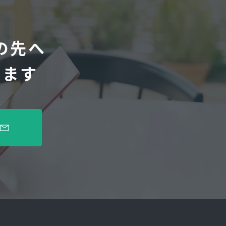
の先へ
します