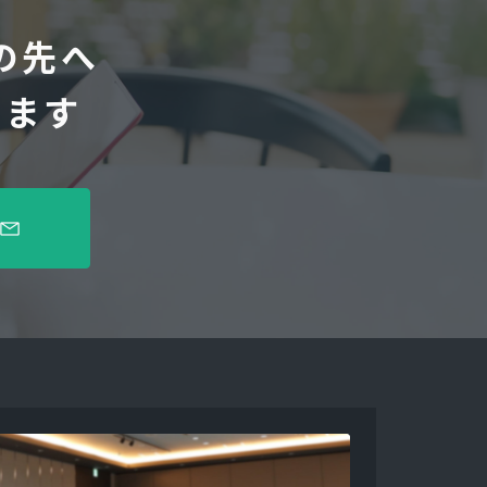
の先へ
します