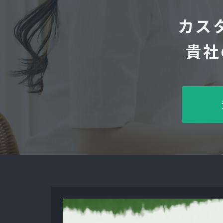
カス
貴社