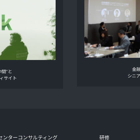
金
間"と
シニ
ィサイト
センターコンサルティング
研修