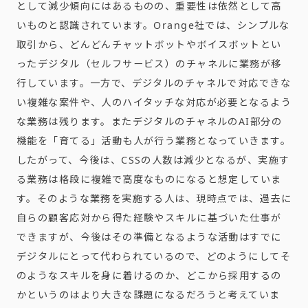
として減少傾向にはあるものの、重要性は依然として高
いものと認識されています。
Orange
社では、シンプルな
取引から、どんどんチャットボットやボイスボットとい
ったデジタル（セルフサービス）のチャネルに業務が移
行しています。一方で、デジタルのチャネルで対応できな
い複雑な案件や、人のハイタッチな対応が必要となるよう
な業務は残ります。またデジタルのチャネルの
AI
部分の
機能を「育てる」活動も人が行う業務となっていきます。
したがって、今後は、
CSS
の人数は減少となるが、実施す
る業務は格段に複雑で高度なものになると想定していま
す。そのような業務を実施する人は、現時点では、過去に
自らの顧客応対から得た経験やスキルに基づいた仕事が
できますが、今後はその準備となるような活動はすでに
デジタルにとって代わられているので、どのようにしてそ
のようなスキルを身に着けるのか、どこから採用するの
かというのはより大きな課題になるだろうと考えていま