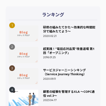
ランキング
研修の組みたてかた～効果的な時間配
分で組みたてよう～
2020.02.21
超実践！”電話応対品質”改善道場 第1
回「オープニング」
2016.01.25
サービスジャーニーシンキング
（Service Journey Thinking）
2020.09.11
顧客の経験を管理するXLA ～COPC通
信 vol.3～
2023.04.17