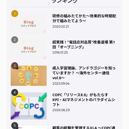
ランキング
研修の組みたてかた～効果的な時間配
分で組みたてよう～
2020.02.21
超実践！”電話応対品質”改善道場 第1
回「オープニング」
2016.01.25
成人学習理論、アンドラゴジーを知っ
ていますか？ ～海外センター通信
vol.6～
2023.09.04
COPC「リリース8.0」がもたらす
KPI・AIマネジメントのパラダイムシ
フト
2026.06.29
顧客の経験を管理するXLA ～COPC通